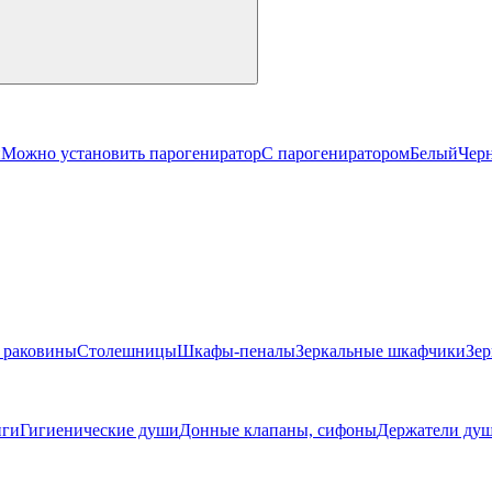
й
Можно установить парогениратор
С парогениратором
Белый
Чер
 раковины
Столешницы
Шкафы-пеналы
Зеркальные шкафчики
Зер
ги
Гигиенические души
Донные клапаны, сифоны
Держатели душ