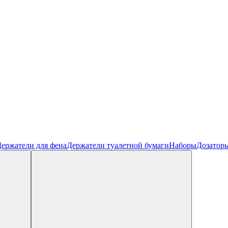
ержатели для фена
Держатели туалетной бумаги
Наборы
Дозатор