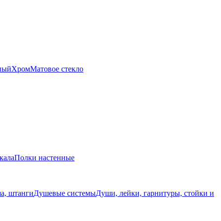
ный
Хром
Матовое стекло
кала
Полки настенные
а, штанги
Душевые системы
Души, лейки, гарнитуры, стойки и