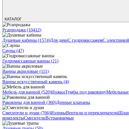
КАТАЛОГ
Рсапродажа
(10412)
Душевые кабины
(1574)
Для дачи
С гидромассажем
С электрико
Сауны
(47)
Гидромассажные ванны
(21)
Ванны акриловые
(111)
Ванны искусственный камень
(4)
Мебель для ванной
(520)
Ножки
Тумбы под раковину
Мебельные
Раковины для ванной
(360)
Донные клапаны
Смесители и души
(766)
Изливы
Вентили и переключатели
Шлан
комплекты
Смесители
Встраиваемые
Душевые трапы
(50)