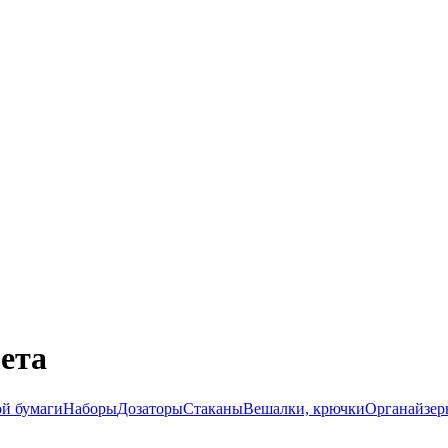
ета
ой бумаги
Наборы
Дозаторы
Стаканы
Вешалки, крючки
Органайзер