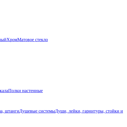
ный
Хром
Матовое стекло
кала
Полки настенные
а, штанги
Душевые системы
Души, лейки, гарнитуры, стойки и