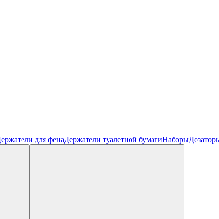
ержатели для фена
Держатели туалетной бумаги
Наборы
Дозатор