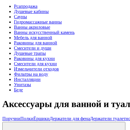
Рсапродажа
Душевые кабины
Сауны
Гидромассажные ванны
Ванны акриловые
Ванны искусственный камень
Мебель для ванной
Раковины для ванной
Смесители и души
Душевые трапы
Раковины для кухни
Смесители для кухни
Измельчители отходов
Фильтры на воду
Инсталляции
Унитазы
Беде
Аксессуары для ванной и туал
Поручни
Полки
Ёршики
Держатели для фена
Держатели туалетн