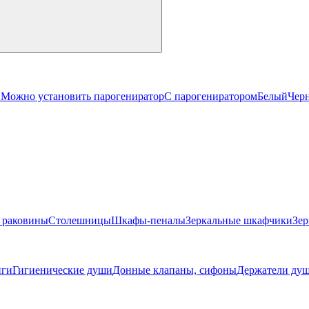
й
Можно установить парогениратор
С парогениратором
Белый
Чер
 раковины
Столешницы
Шкафы-пеналы
Зеркальные шкафчики
Зер
ги
Гигиенические души
Донные клапаны, сифоны
Держатели душ