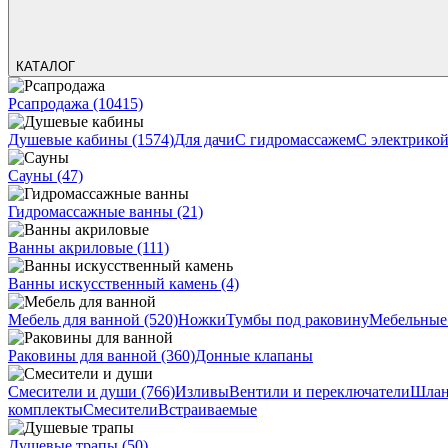
КАТАЛОГ
Рсапродажа
(10415)
Душевые кабины
(1574)
Для дачи
С гидромассажем
С электрико
Сауны
(47)
Гидромассажные ванны
(21)
Ванны акриловые
(111)
Ванны искусственный камень
(4)
Мебель для ванной
(520)
Ножки
Тумбы под раковину
Мебельные
Раковины для ванной
(360)
Донные клапаны
Смесители и души
(766)
Изливы
Вентили и переключатели
Шлан
комплекты
Смесители
Встраиваемые
Душевые трапы
(50)