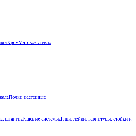
ный
Хром
Матовое стекло
кала
Полки настенные
а, штанги
Душевые системы
Души, лейки, гарнитуры, стойки и