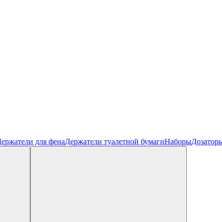
ержатели для фена
Держатели туалетной бумаги
Наборы
Дозатор