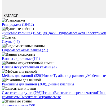
КАТАЛОГ
Рсапродажа
(10412)
Душевые кабины
(1574)
Для дачи
С гидромассажем
С электрико
Сауны
(47)
Гидромассажные ванны
(21)
Ванны акриловые
(111)
Ванны искусственный камень
(4)
Мебель для ванной
(520)
Ножки
Тумбы под раковину
Мебельные
Раковины для ванной
(360)
Донные клапаны
Смесители и души
(766)
Изливы
Вентили и переключатели
Шлан
комплекты
Смесители
Встраиваемые
Душевые трапы
(50)