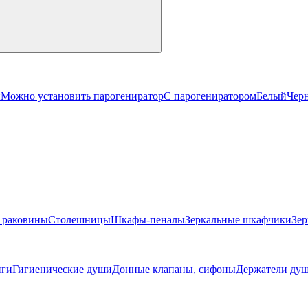
й
Можно установить парогениратор
С парогениратором
Белый
Чер
 раковины
Столешницы
Шкафы-пеналы
Зеркальные шкафчики
Зер
ги
Гигиенические души
Донные клапаны, сифоны
Держатели душ