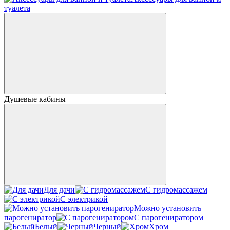
туалета
Душевые кабины
Для дачи
С гидромассажем
С электрикой
Можно установить
парогениратор
С парогениратором
Белый
Черный
Хром