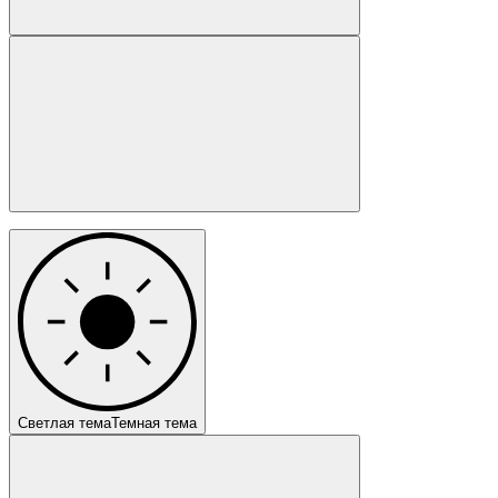
Светлая тема
Темная тема