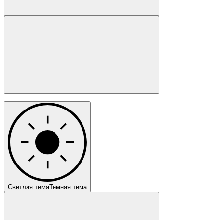
Светлая тема
Темная тема