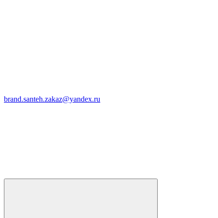
brand.santeh.zakaz@yandex.ru