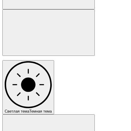
Светлая тема
Темная тема