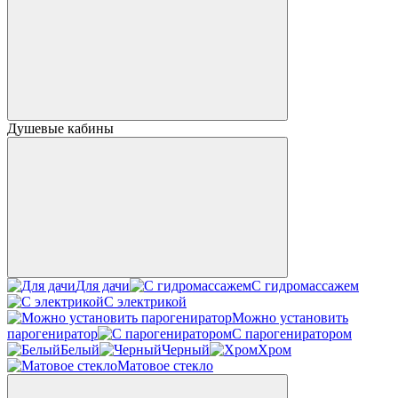
Душевые кабины
Для дачи
С гидромассажем
С электрикой
Можно установить
парогениратор
С парогениратором
Белый
Черный
Хром
Матовое стекло