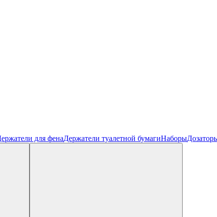
ержатели для фена
Держатели туалетной бумаги
Наборы
Дозатор