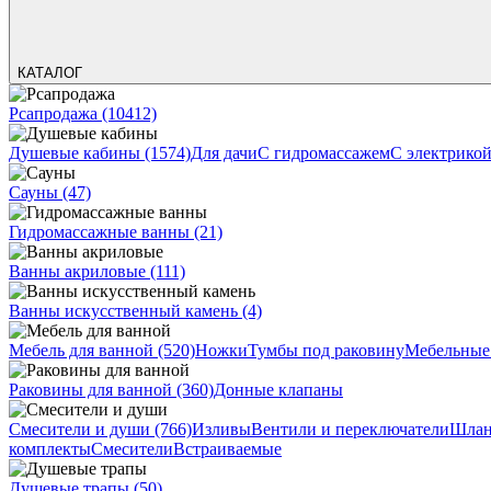
КАТАЛОГ
Рсапродажа
(10412)
Душевые кабины
(1574)
Для дачи
С гидромассажем
С электрико
Сауны
(47)
Гидромассажные ванны
(21)
Ванны акриловые
(111)
Ванны искусственный камень
(4)
Мебель для ванной
(520)
Ножки
Тумбы под раковину
Мебельные
Раковины для ванной
(360)
Донные клапаны
Смесители и души
(766)
Изливы
Вентили и переключатели
Шлан
комплекты
Смесители
Встраиваемые
Душевые трапы
(50)