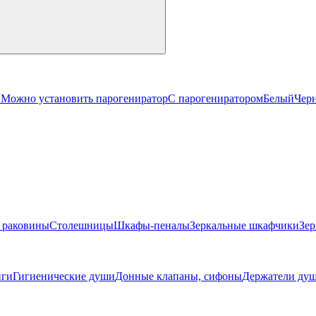
й
Можно установить парогениратор
С парогениратором
Белый
Чер
 раковины
Столешницы
Шкафы-пеналы
Зеркальные шкафчики
Зер
ги
Гигиенические души
Донные клапаны, сифоны
Держатели душ