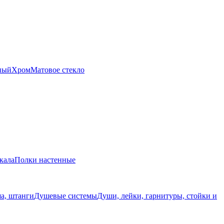
ный
Хром
Матовое стекло
кала
Полки настенные
а, штанги
Душевые системы
Души, лейки, гарнитуры, стойки и