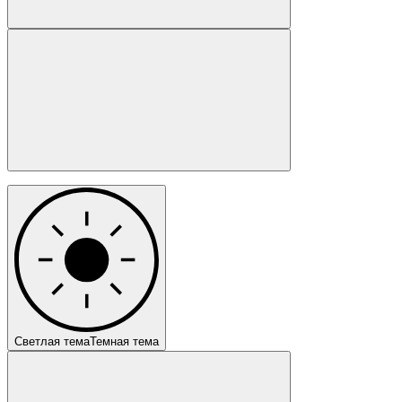
Светлая тема
Темная тема