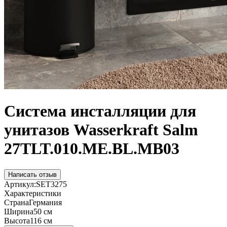
Система инсталляции для
унитазов Wasserkraft Salm
27TLT.010.ME.BL.MB03
Написать отзыв
Артикул:
SET3275
Характеристики
Страна
Германия
Ширина
50 см
Высота
116 см