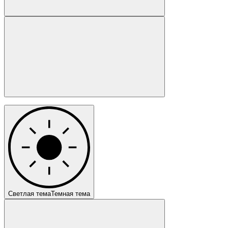
Светлая тема
Темная тема