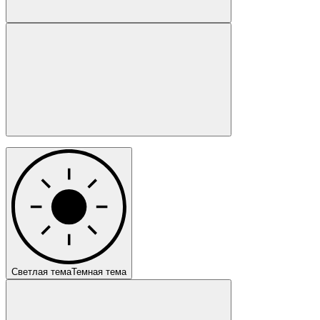
Светлая тема
Темная тема