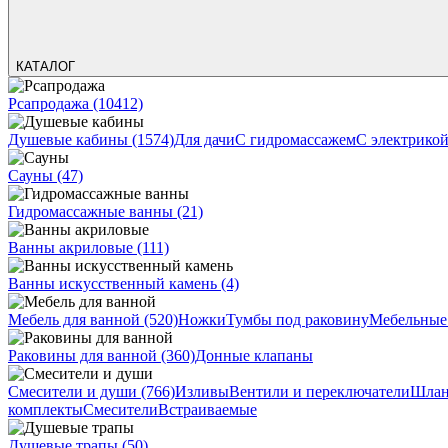
КАТАЛОГ
Рсапродажа
(10412)
Душевые кабины
(1574)
Для дачи
С гидромассажем
С электрико
Сауны
(47)
Гидромассажные ванны
(21)
Ванны акриловые
(111)
Ванны искусственный камень
(4)
Мебель для ванной
(520)
Ножки
Тумбы под раковину
Мебельные
Раковины для ванной
(360)
Донные клапаны
Смесители и души
(766)
Изливы
Вентили и переключатели
Шлан
комплекты
Смесители
Встраиваемые
Душевые трапы
(50)