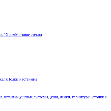
ный
Хром
Матовое стекло
кала
Полки настенные
а, штанги
Душевые системы
Души, лейки, гарнитуры, стойки и