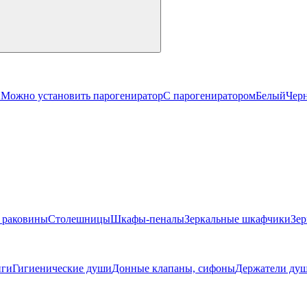
й
Можно установить парогениратор
С парогениратором
Белый
Чер
 раковины
Столешницы
Шкафы-пеналы
Зеркальные шкафчики
Зер
ги
Гигиенические души
Донные клапаны, сифоны
Держатели душ