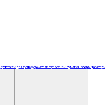
ержатели для фена
Держатели туалетной бумаги
Наборы
Дозатор