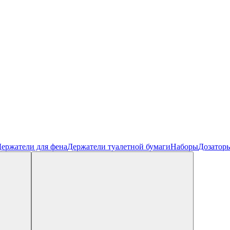
ержатели для фена
Держатели туалетной бумаги
Наборы
Дозатор