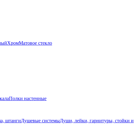
ный
Хром
Матовое стекло
кала
Полки настенные
а, штанги
Душевые системы
Души, лейки, гарнитуры, стойки и