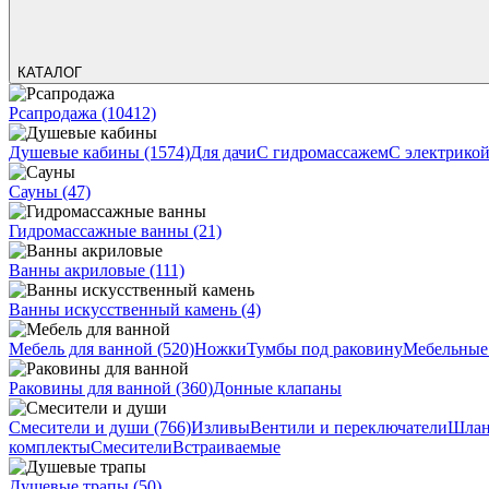
КАТАЛОГ
Рсапродажа
(10412)
Душевые кабины
(1574)
Для дачи
С гидромассажем
С электрико
Сауны
(47)
Гидромассажные ванны
(21)
Ванны акриловые
(111)
Ванны искусственный камень
(4)
Мебель для ванной
(520)
Ножки
Тумбы под раковину
Мебельные
Раковины для ванной
(360)
Донные клапаны
Смесители и души
(766)
Изливы
Вентили и переключатели
Шлан
комплекты
Смесители
Встраиваемые
Душевые трапы
(50)