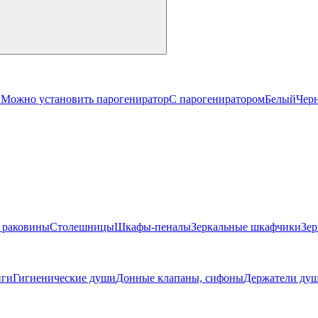
й
Можно установить парогениратор
С парогениратором
Белый
Чер
 раковины
Столешницы
Шкафы-пеналы
Зеркальные шкафчики
Зер
ги
Гигиенические души
Донные клапаны, сифоны
Держатели душ