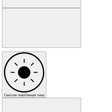
Светлая тема
Темная тема