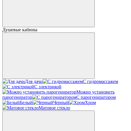
Душевые кабины
Для дачи
С гидромассажем
С электрикой
Можно установить
парогениратор
С парогениратором
Белый
Черный
Хром
Матовое стекло