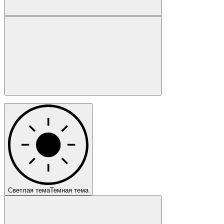
Светлая тема
Темная тема