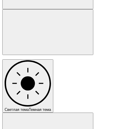
Светлая тема
Темная тема