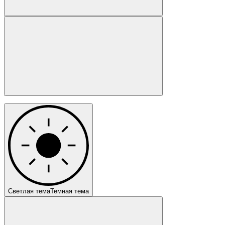
Светлая тема
Темная тема