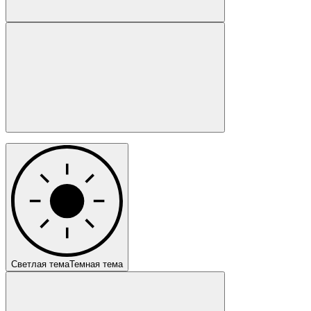
Светлая тема
Темная тема