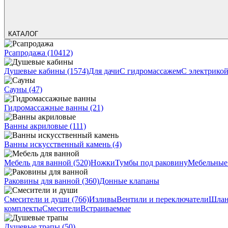
КАТАЛОГ
Рсапродажа
(10412)
Душевые кабины
(1574)
Для дачи
С гидромассажем
С электрико
Сауны
(47)
Гидромассажные ванны
(21)
Ванны акриловые
(111)
Ванны искусственный камень
(4)
Мебель для ванной
(520)
Ножки
Тумбы под раковину
Мебельные
Раковины для ванной
(360)
Донные клапаны
Смесители и души
(766)
Изливы
Вентили и переключатели
Шлан
комплекты
Смесители
Встраиваемые
Душевые трапы
(50)