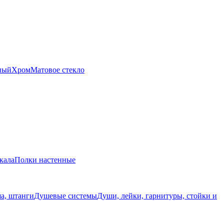
ный
Хром
Матовое стекло
кала
Полки настенные
а, штанги
Душевые системы
Души, лейки, гарнитуры, стойки и