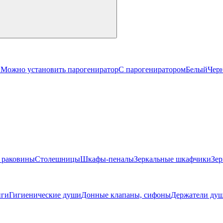
й
Можно установить парогениратор
С парогениратором
Белый
Чер
 раковины
Столешницы
Шкафы-пеналы
Зеркальные шкафчики
Зер
ги
Гигиенические души
Донные клапаны, сифоны
Держатели душ