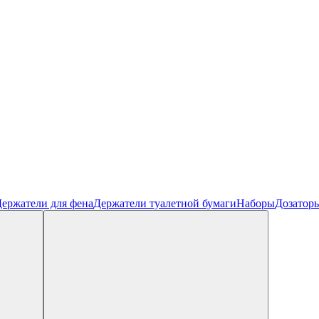
ержатели для фена
Держатели туалетной бумаги
Наборы
Дозатор