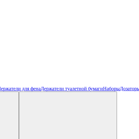
ержатели для фена
Держатели туалетной бумаги
Наборы
Дозатор