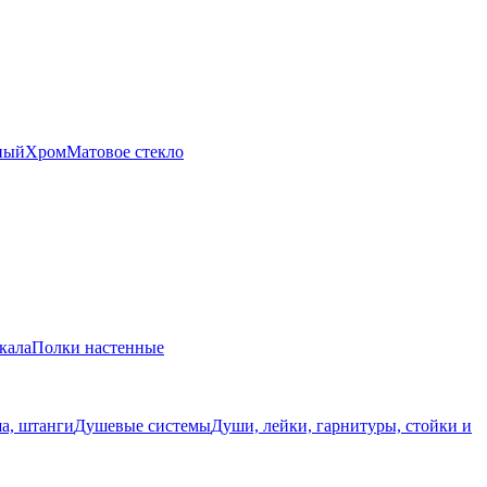
ный
Хром
Матовое стекло
кала
Полки настенные
а, штанги
Душевые системы
Души, лейки, гарнитуры, стойки и