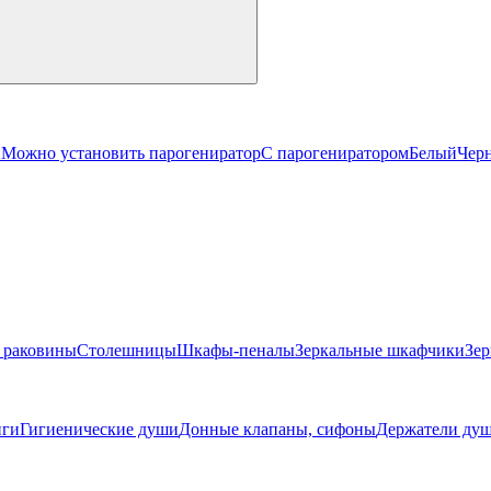
й
Можно установить парогениратор
С парогениратором
Белый
Чер
 раковины
Столешницы
Шкафы-пеналы
Зеркальные шкафчики
Зер
ги
Гигиенические души
Донные клапаны, сифоны
Держатели душ