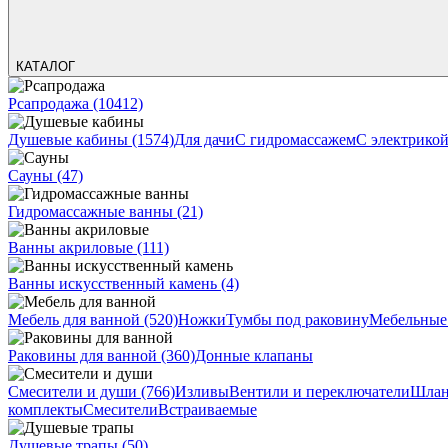
КАТАЛОГ
Рсапродажа
(10412)
Душевые кабины
(1574)
Для дачи
С гидромассажем
С электрико
Сауны
(47)
Гидромассажные ванны
(21)
Ванны акриловые
(111)
Ванны искусственный камень
(4)
Мебель для ванной
(520)
Ножки
Тумбы под раковину
Мебельные
Раковины для ванной
(360)
Донные клапаны
Смесители и души
(766)
Изливы
Вентили и переключатели
Шлан
комплекты
Смесители
Встраиваемые
Душевые трапы
(50)