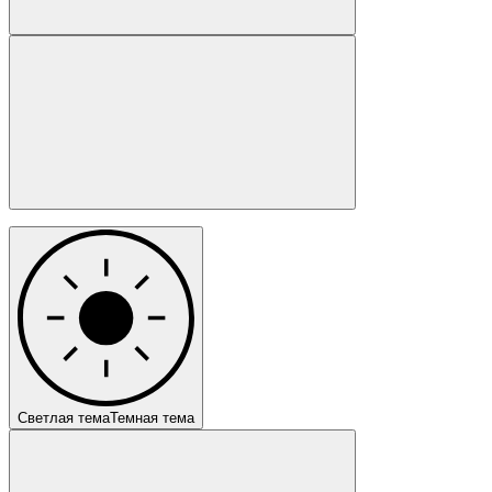
Светлая тема
Темная тема