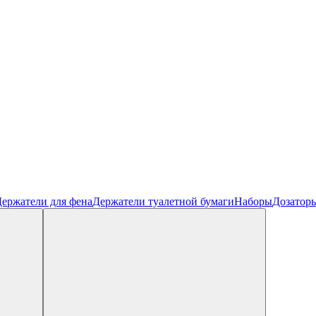
ержатели для фена
Держатели туалетной бумаги
Наборы
Дозатор