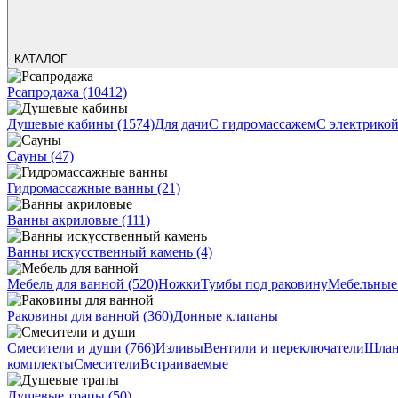
КАТАЛОГ
Рсапродажа
(10412)
Душевые кабины
(1574)
Для дачи
С гидромассажем
С электрико
Сауны
(47)
Гидромассажные ванны
(21)
Ванны акриловые
(111)
Ванны искусственный камень
(4)
Мебель для ванной
(520)
Ножки
Тумбы под раковину
Мебельные
Раковины для ванной
(360)
Донные клапаны
Смесители и души
(766)
Изливы
Вентили и переключатели
Шлан
комплекты
Смесители
Встраиваемые
Душевые трапы
(50)