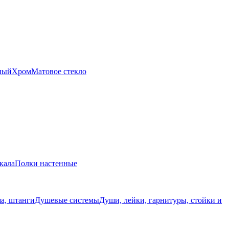
ный
Хром
Матовое стекло
кала
Полки настенные
а, штанги
Душевые системы
Души, лейки, гарнитуры, стойки и