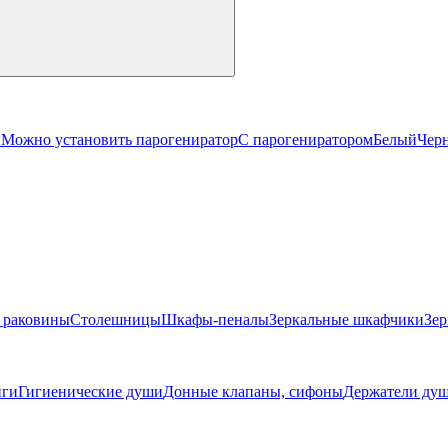
й
Можно установить парогениратор
С парогениратором
Белый
Чер
 раковины
Столешницы
Шкафы-пеналы
Зеркальные шкафчики
Зер
ги
Гигиенические души
Донные клапаны, сифоны
Держатели душ