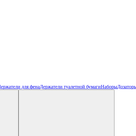
ержатели для фена
Держатели туалетной бумаги
Наборы
Дозатор