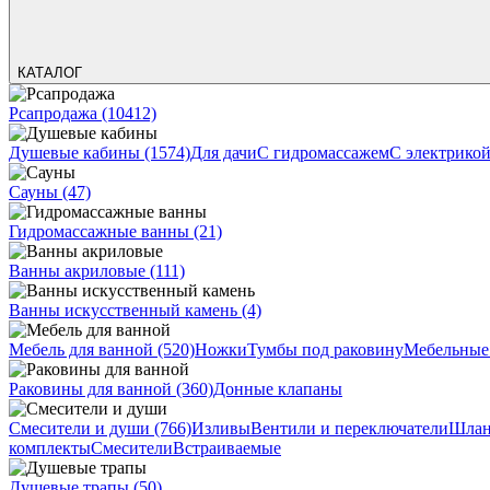
КАТАЛОГ
Рсапродажа
(10412)
Душевые кабины
(1574)
Для дачи
С гидромассажем
С электрико
Сауны
(47)
Гидромассажные ванны
(21)
Ванны акриловые
(111)
Ванны искусственный камень
(4)
Мебель для ванной
(520)
Ножки
Тумбы под раковину
Мебельные
Раковины для ванной
(360)
Донные клапаны
Смесители и души
(766)
Изливы
Вентили и переключатели
Шлан
комплекты
Смесители
Встраиваемые
Душевые трапы
(50)