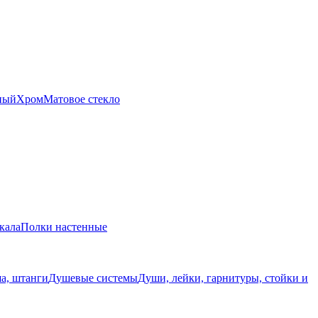
ный
Хром
Матовое стекло
кала
Полки настенные
а, штанги
Душевые системы
Души, лейки, гарнитуры, стойки и