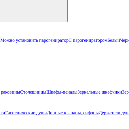
й
Можно установить парогениратор
С парогениратором
Белый
Чер
 раковины
Столешницы
Шкафы-пеналы
Зеркальные шкафчики
Зер
ги
Гигиенические души
Донные клапаны, сифоны
Держатели душ