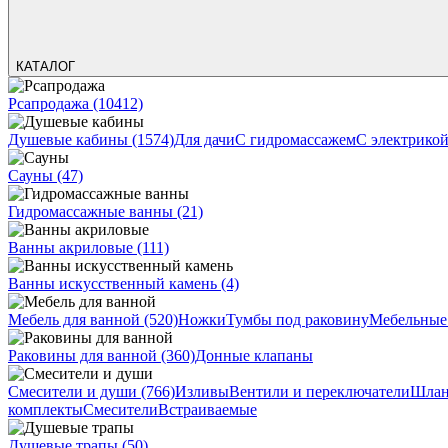
КАТАЛОГ
Рсапродажа
(10412)
Душевые кабины
(1574)
Для дачи
С гидромассажем
С электрико
Сауны
(47)
Гидромассажные ванны
(21)
Ванны акриловые
(111)
Ванны искусственный камень
(4)
Мебель для ванной
(520)
Ножки
Тумбы под раковину
Мебельные
Раковины для ванной
(360)
Донные клапаны
Смесители и души
(766)
Изливы
Вентили и переключатели
Шлан
комплекты
Смесители
Встраиваемые
Душевые трапы
(50)