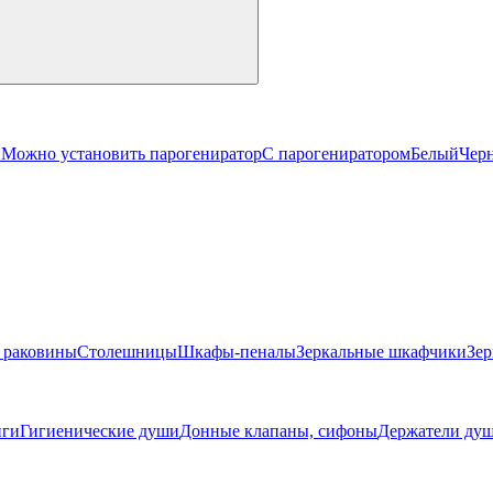
й
Можно установить парогениратор
С парогениратором
Белый
Чер
 раковины
Столешницы
Шкафы-пеналы
Зеркальные шкафчики
Зер
ги
Гигиенические души
Донные клапаны, сифоны
Держатели душ