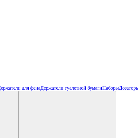
ержатели для фена
Держатели туалетной бумаги
Наборы
Дозатор