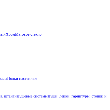
ный
Хром
Матовое стекло
кала
Полки настенные
а, штанги
Душевые системы
Души, лейки, гарнитуры, стойки и