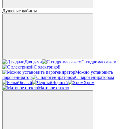
Душевые кабины
Для дачи
С гидромассажем
С электрикой
Можно установить
парогениратор
С парогениратором
Белый
Черный
Хром
Матовое стекло