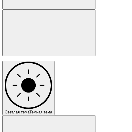
Светлая тема
Темная тема