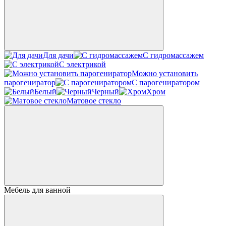
Для дачи
С гидромассажем
С электрикой
Можно установить
парогениратор
С парогениратором
Белый
Черный
Хром
Матовое стекло
Мебель для ванной