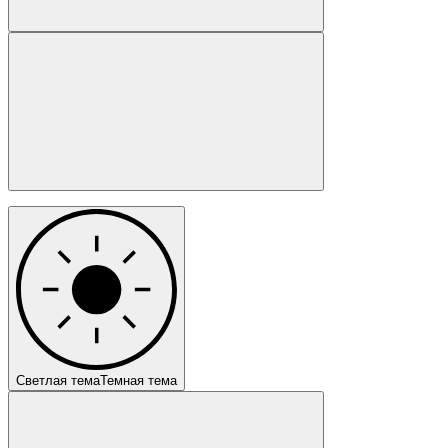
Светлая тема
Темная тема