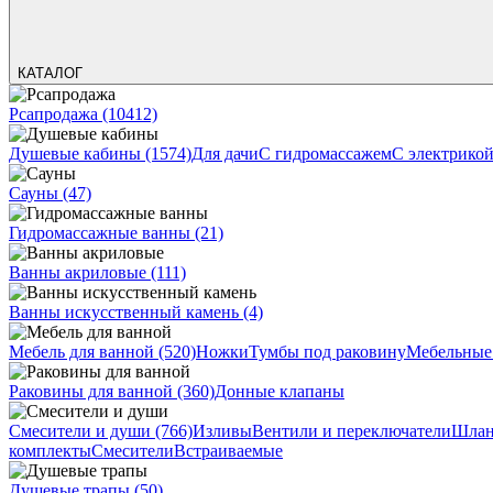
КАТАЛОГ
Рсапродажа
(10412)
Душевые кабины
(1574)
Для дачи
С гидромассажем
С электрико
Сауны
(47)
Гидромассажные ванны
(21)
Ванны акриловые
(111)
Ванны искусственный камень
(4)
Мебель для ванной
(520)
Ножки
Тумбы под раковину
Мебельные
Раковины для ванной
(360)
Донные клапаны
Смесители и души
(766)
Изливы
Вентили и переключатели
Шлан
комплекты
Смесители
Встраиваемые
Душевые трапы
(50)