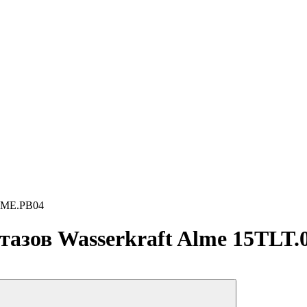
0.ME.PB04
тазов Wasserkraft Alme 15TLT