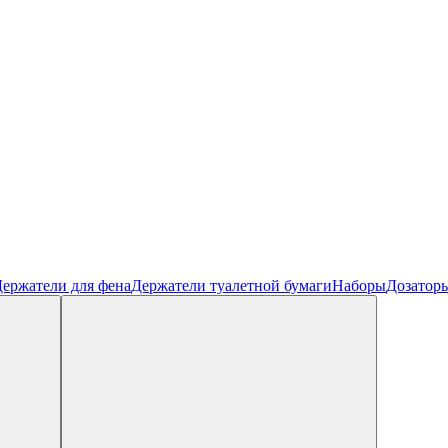
ержатели для фена
Держатели туалетной бумаги
Наборы
Дозатор