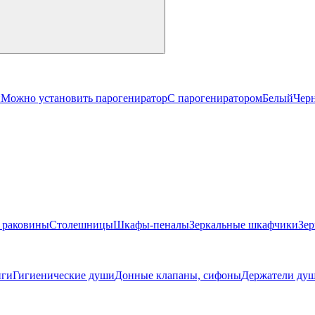
й
Можно установить парогениратор
С парогениратором
Белый
Чер
 раковины
Столешницы
Шкафы-пеналы
Зеркальные шкафчики
Зер
ги
Гигиенические души
Донные клапаны, сифоны
Держатели душ