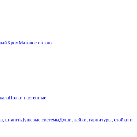
ный
Хром
Матовое стекло
кала
Полки настенные
а, штанги
Душевые системы
Души, лейки, гарнитуры, стойки и