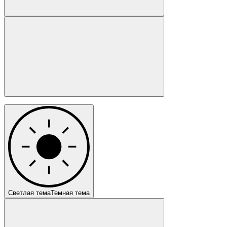
Светлая тема
Темная тема