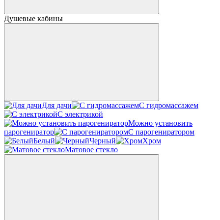
Душевые кабины
Для дачи
С гидромассажем
С электрикой
Можно установить
парогениратор
С парогениратором
Белый
Черный
Хром
Матовое стекло