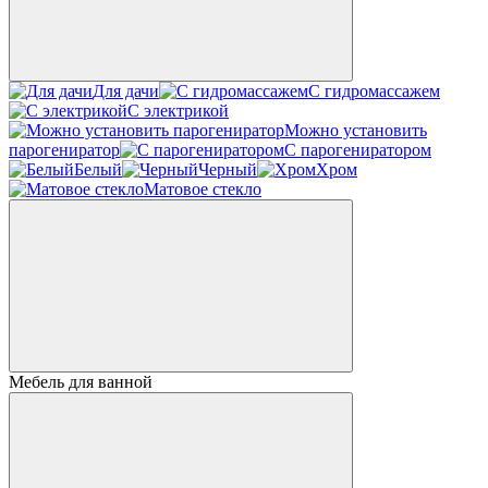
Для дачи
С гидромассажем
С электрикой
Можно установить
парогениратор
С парогениратором
Белый
Черный
Хром
Матовое стекло
Мебель для ванной