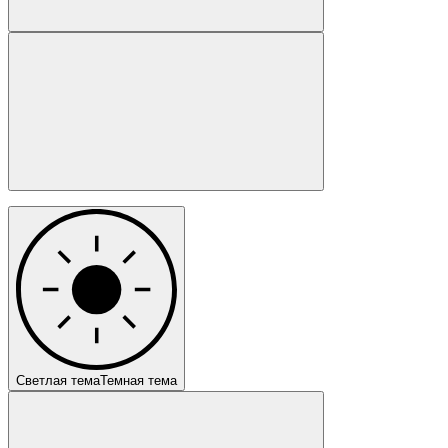
Светлая тема
Темная тема