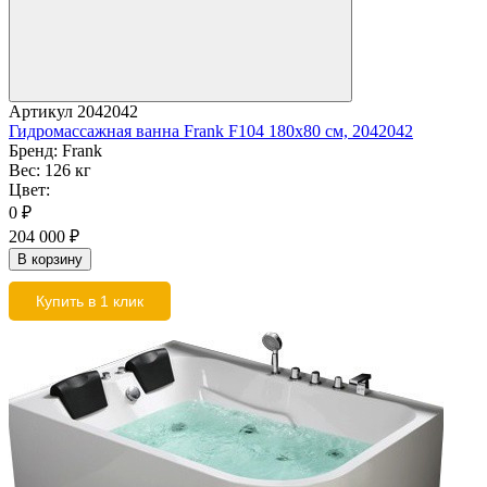
Артикул
2042042
Гидромассажная ванна Frank F104 180x80 см, 2042042
Бренд:
Frank
Вес:
126 кг
Цвет:
0
₽
204 000
₽
В корзину
Купить в 1 клик