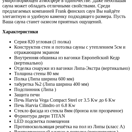
умиротворяющей атмосфере в одиночестве. Даже небольшая
сауна может обладать отличными свойствами. Среди
предлагаемых компанией Frank финских саун Вы найдёте
элегантную и удобную каменку подходящего размера. Пусть
Ваша сауна станет оазисом приятных ощущений.
Характеристики
Серия 820 угловая (1 полка)
Конструктив стен и потолка сауны с утеплением 5см и
отражающим экраном
Внутренняя обшивка из вагонки Европейский Кедр
(вертикально)
Отделка снаружи из вагонки Липа-Экстра (вертикально)
Толщина стены 80 мм
Полка (Липа ширина 600 мм)
табуретка №2 (Липа ширина 400 мм)
Подспинник (Липа )
Защита печи
Печь Harvia Vega Compact Steel от 3.5 Kw до 6 Kw
Печь Harvia Cilindro от 6.8 Kw
Стекло фасада из стекла 8мм (бронза или прозрачное)
Фурнитура двери TITAN
LED подсветка помещения
Противоскользящая решётка на пол из Липы (класс А)
Вентиляционный клапан в потолке (регулируется )