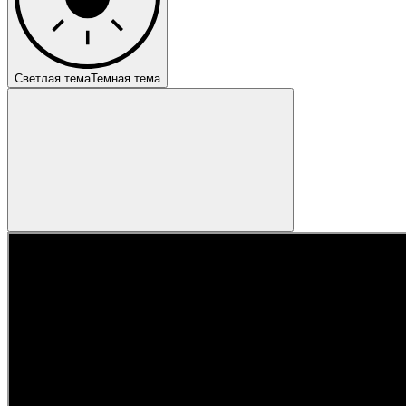
Светлая тема
Темная тема