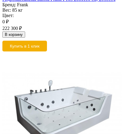
Бренд:
Frank
Вес:
85 кг
Цвет:
0
₽
222 300
₽
В корзину
Купить в 1 клик