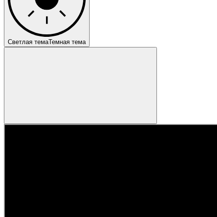
Светлая тема
Темная тема