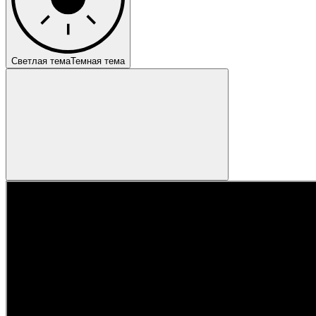
Светлая тема
Темная тема