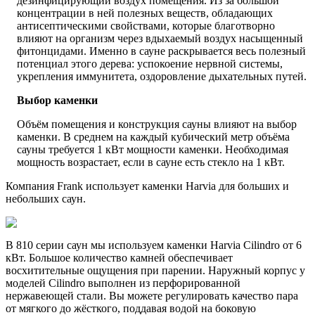
дезинфицирующий воздух помещения. Из за большой
концентрации в ней полезных веществ, обладающих
антисептическими свойствами, которые благотворно
влияют на организм через вдыхаемый воздух насыщенный
фитонцидами. Именно в сауне раскрывается весь полезный
потенциал этого дерева: успокоение нервной системы,
укрепления иммунитета, оздоровление дыхательных путей.
Выбор каменки
Объём помещения и конструкция сауны влияют на выбор
каменки. В среднем на каждый кубический метр объёма
сауны требуется 1 кВт мощности каменки. Необходимая
мощность возрастает, если в сауне есть стекло на 1 кВт.
Компания Frank использует каменки Harvia для больших и
небольших саун.
В 810 серии саун мы используем каменки Harvia Cilindro от 6
кВт. Большое количество камней обеспечивает
восхитительные ощущения при парении. Наружный корпус у
моделей Cilindro выполнен из перфорированной
нержавеющей стали. Вы можете регулировать качество пара
от мягкого до жёсткого, поддавая водой на боковую