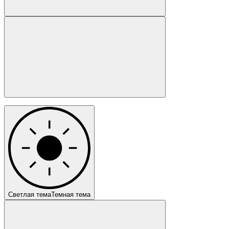
Светлая тема
Темная тема