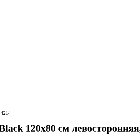
14214
lack 120х80 см левосторонняя,