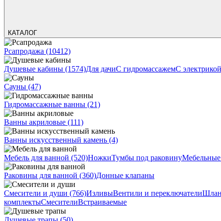
КАТАЛОГ
Рсапродажа
(10412)
Душевые кабины
(1574)
Для дачи
С гидромассажем
С электрико
Сауны
(47)
Гидромассажные ванны
(21)
Ванны акриловые
(111)
Ванны искусственный камень
(4)
Мебель для ванной
(520)
Ножки
Тумбы под раковину
Мебельные
Раковины для ванной
(360)
Донные клапаны
Смесители и души
(766)
Изливы
Вентили и переключатели
Шлан
комплекты
Смесители
Встраиваемые
Душевые трапы
(50)