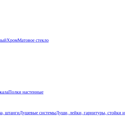
ный
Хром
Матовое стекло
кала
Полки настенные
а, штанги
Душевые системы
Души, лейки, гарнитуры, стойки и