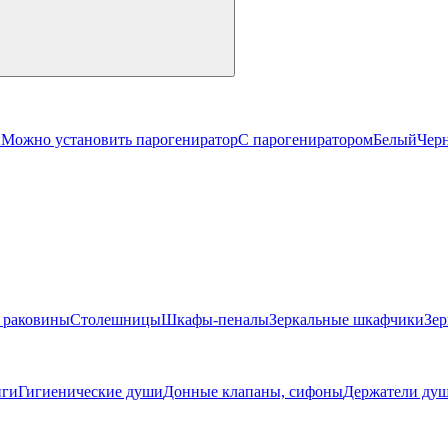
й
Можно установить парогениратор
С парогениратором
Белый
Чер
 раковины
Столешницы
Шкафы-пеналы
Зеркальные шкафчики
Зер
ги
Гигиенические души
Донные клапаны, сифоны
Держатели душ