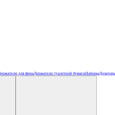
ержатели для фена
Держатели туалетной бумаги
Наборы
Дозатор