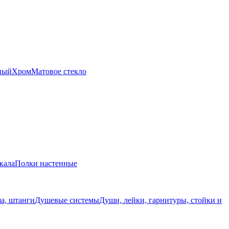
ный
Хром
Матовое стекло
кала
Полки настенные
а, штанги
Душевые системы
Души, лейки, гарнитуры, стойки и