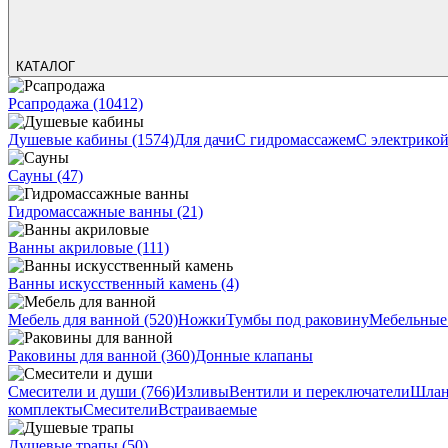
КАТАЛОГ
Рсапродажа
(10412)
Душевые кабины
(1574)
Для дачи
С гидромассажем
С электрико
Сауны
(47)
Гидромассажные ванны
(21)
Ванны акриловые
(111)
Ванны искусственный камень
(4)
Мебель для ванной
(520)
Ножки
Тумбы под раковину
Мебельные
Раковины для ванной
(360)
Донные клапаны
Смесители и души
(766)
Изливы
Вентили и переключатели
Шлан
комплекты
Смесители
Встраиваемые
Душевые трапы
(50)