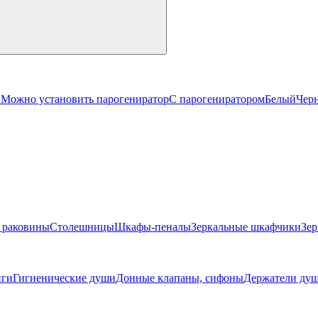
й
Можно установить парогениратор
С парогениратором
Белый
Чер
 раковины
Столешницы
Шкафы-пеналы
Зеркальные шкафчики
Зер
ги
Гигиенические души
Донные клапаны, сифоны
Держатели душ