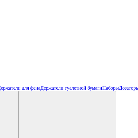
ержатели для фена
Держатели туалетной бумаги
Наборы
Дозатор