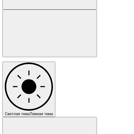
Светлая тема
Темная тема