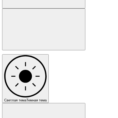
Светлая тема
Темная тема