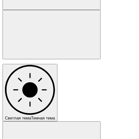
Светлая тема
Темная тема