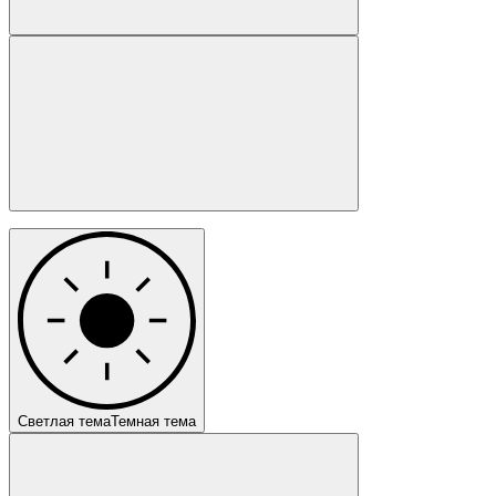
Светлая тема
Темная тема