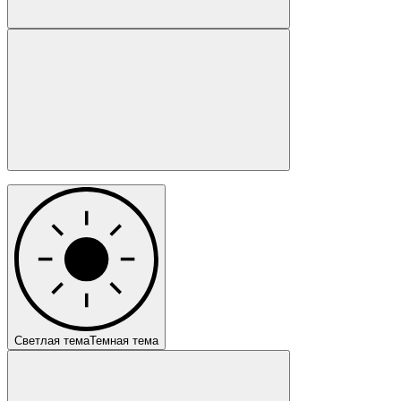
Светлая тема
Темная тема