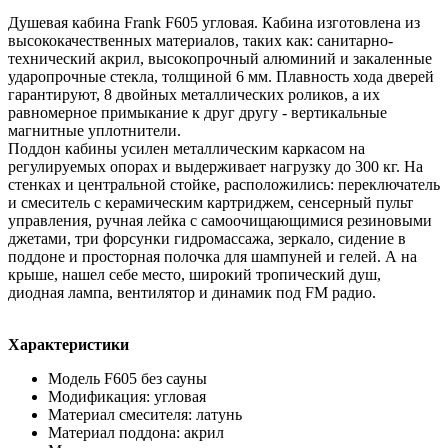
Душевая кабина Frank F605 угловая. Кабина изготовлена из
высококачественных материалов, таких как: санитарно-
технический акрил, высокопрочный алюминий и закаленные
ударопрочные стекла, толщиной 6 мм. Плавность хода дверей
гарантируют, 8 двойных металлических роликов, а их
равномерное примыкание к друг другу - вертикальные
магнитные уплотнители.
Поддон кабины усилен металлическим каркасом на
регулируемых опорах и выдерживает нагрузку до 300 кг. На
стенках и центральной стойке, расположились: переключатель
и смеситель с керамическим картриджем, сенсерный пульт
управления, ручная лейка с самоочищающимися резиновыми
джетами, три форсунки гидромассажа, зеркало, сидение в
поддоне и просторная полочка для шампуней и гелей. А на
крыше, нашел себе место, широкий тропический душ,
диодная лампа, вентилятор и динамик под FM радио.
Характеристики
Модель F605 без сауны
Модификация: угловая
Материал смесителя: латунь
Материал поддона: акрил