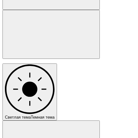
Светлая тема
Темная тема