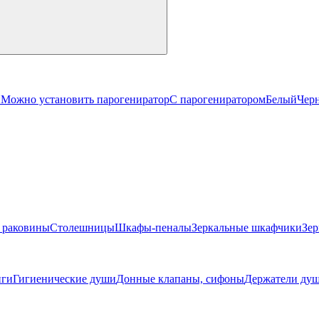
й
Можно установить парогениратор
С парогениратором
Белый
Чер
 раковины
Столешницы
Шкафы-пеналы
Зеркальные шкафчики
Зер
ги
Гигиенические души
Донные клапаны, сифоны
Держатели душ