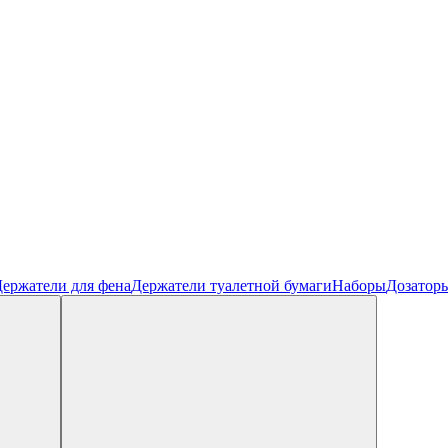
ержатели для фена
Держатели туалетной бумаги
Наборы
Дозатор