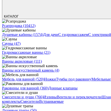
КАТАЛОГ
Рсапродажа
(10412)
Душевые кабины
(1574)
Для дачи
С гидромассажем
С электрико
Сауны
(47)
Гидромассажные ванны
(21)
Ванны акриловые
(111)
Ванны искусственный камень
(4)
Мебель для ванной
(520)
Ножки
Тумбы под раковину
Мебельные
Раковины для ванной
(360)
Донные клапаны
Смесители и души
(766)
Изливы
Вентили и переключатели
Шлан
комплекты
Смесители
Встраиваемые
Душевые трапы
(50)