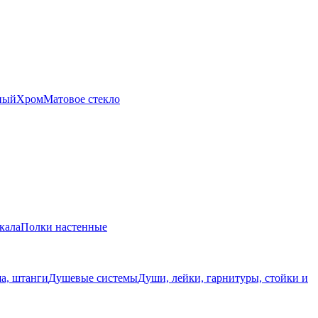
ный
Хром
Матовое стекло
кала
Полки настенные
а, штанги
Душевые системы
Души, лейки, гарнитуры, стойки и