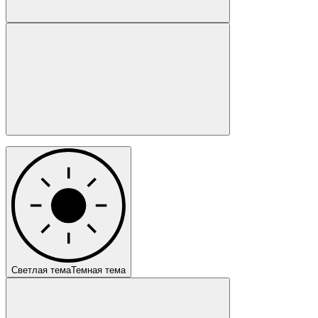
Светлая тема
Темная тема