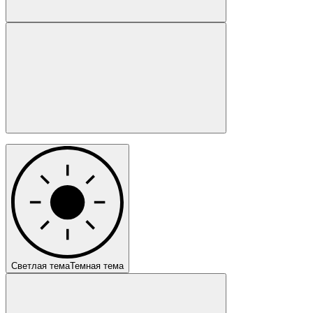
Светлая тема
Темная тема