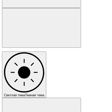
Светлая тема
Темная тема