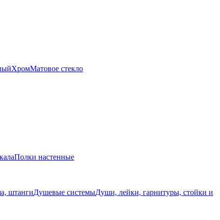
ный
Хром
Матовое стекло
кала
Полки настенные
а, штанги
Душевые системы
Души, лейки, гарнитуры, стойки и