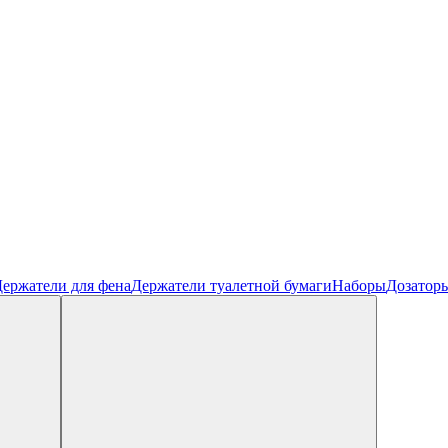
ержатели для фена
Держатели туалетной бумаги
Наборы
Дозатор