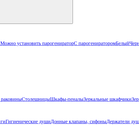
й
Можно установить парогениратор
С парогениратором
Белый
Чер
 раковины
Столешницы
Шкафы-пеналы
Зеркальные шкафчики
Зер
ги
Гигиенические души
Донные клапаны, сифоны
Держатели душ