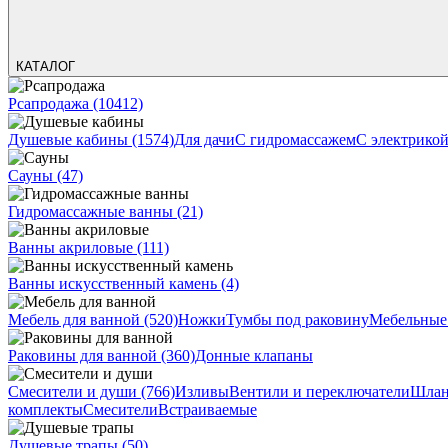
КАТАЛОГ
Рсапродажа
(10412)
Душевые кабины
(1574)
Для дачи
С гидромассажем
С электрико
Сауны
(47)
Гидромассажные ванны
(21)
Ванны акриловые
(111)
Ванны искусственный камень
(4)
Мебель для ванной
(520)
Ножки
Тумбы под раковину
Мебельные
Раковины для ванной
(360)
Донные клапаны
Смесители и души
(766)
Изливы
Вентили и переключатели
Шлан
комплекты
Смесители
Встраиваемые
Душевые трапы
(50)