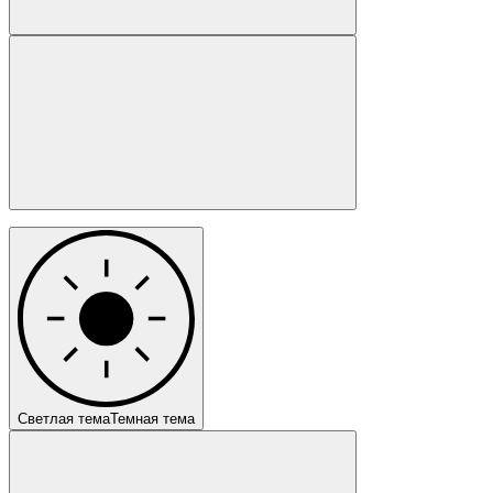
Светлая тема
Темная тема