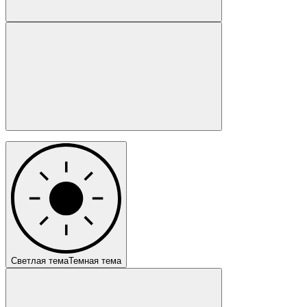
Светлая тема
Темная тема